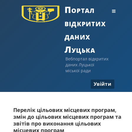
Портал
відкритих
даних
Луцька
Вебпортал відкритих
даних Луцької
міської ради
Увійти
Перелік цільових місцевих програм,
змін до цільових місцевих програм та
звітів про виконання цільових
місцевих програм