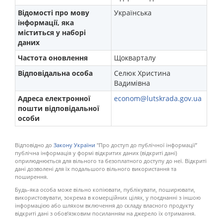
Відомості про мову
Українська
інформації, яка
міститься у наборі
даних
Частота оновлення
Щокварталу
Відповідальна особа
Селюк Христина
Вадимівна
Адреса електронної
econom@lutskrada.gov.ua
пошти відповідальної
особи
Відповідно до
Закону України
"Про доступ до публічної інформації”
публічна інформація у формі відкритих даних (відкриті дані)
оприлюднюється для вільного та безоплатного доступу до неї. Відкриті
дані дозволені для їх подальшого вільного використання та
поширення.
Будь-яка особа може вільно копіювати, публікувати, поширювати,
використовувати, зокрема в комерційних цілях, у поєднанні з іншою
інформацією або шляхом включення до складу власного продукту
відкриті дані з обов’язковим посиланням на джерело їх отримання.