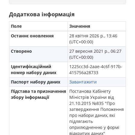
Додаткова інформація
Поле
Значення
Останнє оновлення
28 квітня 2026 р., 13:46
(UTC+00:00)
Створено
27 вересня 2021 р., 06:27
(UTC+00:00)
Ідентифікаційний
1225cc3d-2aae-4c6f-917b-
номер набору даних
415756a28733
Паспорт набору даних
Завантажити
Підстава та призначення
Постанова Кабінету
збору інформації
Міністрів України від
21.10.2015 №835 "Про
затвердження Положення
про набори даних, які
підлягають
оприлюдненню у формі
відкритих даних"