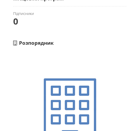
Підписники
0
Розпорядник