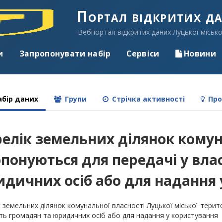
Портал відкритих д
Вебпортал відкритих даних Луцької місько
и
Запропонувати набір
Сервіси
Новини
бір даних
Групи
Стрічка активності
Про
елік земельних ділянок комун
понуються для передачі у вла
дичних осіб або для надання 
 земельних ділянок комунальної власності Луцької міської тери
сть громадян та юридичних осіб або для надання у користування