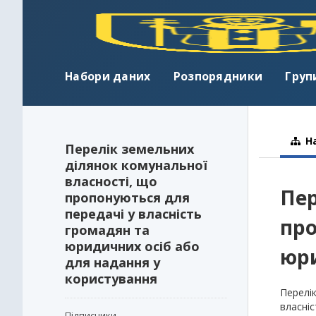
Набори даних
Розпорядники
Груп
На
Перелік земельних
ділянок комунальної
власності, що
Пер
пропонуються для
передачі у власність
про
громадян та
юридичних осіб або
юри
для надання у
користування
Перелік
власні
Підписники