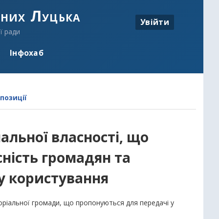
аних Луцька
Увійти
ї ради
Інфохаб
позиції
альної власності, що
сність громадян та
у користування
торіальної громади, що пропонуються для передачі у