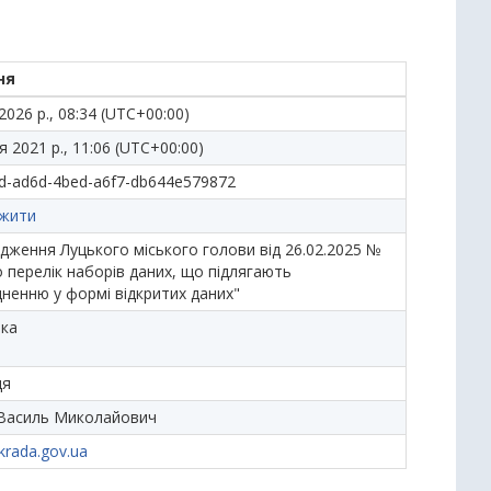
ня
2026 р., 08:34 (UTC+00:00)
я 2021 р., 11:06 (UTC+00:00)
d-ad6d-4bed-a6f7-db644e579872
жити
дження Луцького міського голови від 26.02.2025 №
 перелік наборів даних, що підлягають
ненню у формі відкритих даних"
ька
ця
Василь Миколайович
krada.gov.ua