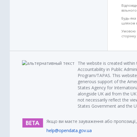
Відповід
вільного
Будь-яка
шляхом в
Умовою б
сторінку
The website is created within
Accountability in Public Admin
Program/TAPAS. This website 
generous support of the Amer
States Agency for Internatio
alongside UK aid from the U
not necessarily reflect the vi
States Government and the UK 
Якщо ви маєте зауваження або пропозиції,
help@opendata.gov.ua