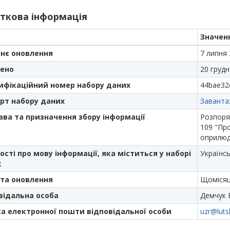
ткова інформація
Значен
нє оновлення
7 липня 
ено
20 грудн
ифікаційний номер набору даних
44bae32
рт набору даних
Заванта
ава та призначення збору інформації
Розпоря
109 "Про
оприлюд
ості про мову інформації, яка міститься у наборі
Українс
х
та оновлення
Щоміся
відальна особа
Демчук 
а електронної пошти відповідальної особи
uzr@luts