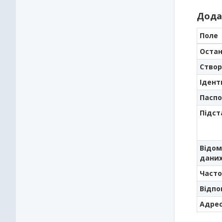
Дода
Поле
Остан
Створ
Ідент
Паспо
Підст
Відом
дани
Часто
Відпо
Адрес