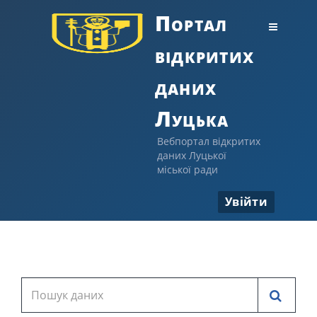
Портал
відкритих
даних
Луцька
Вебпортал відкритих
даних Луцької
міської ради
Увійти