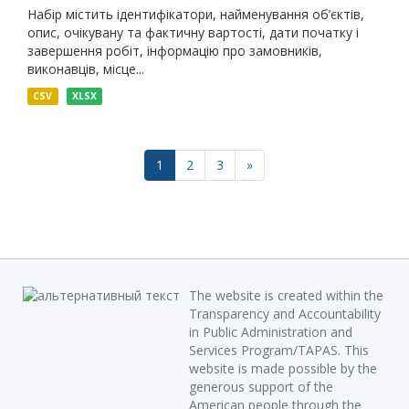
Набір містить ідентифікатори, найменування об’єктів,
опис, очікувану та фактичну вартості, дати початку і
завершення робіт, інформацію про замовників,
виконавців, місце...
CSV
XLSX
1
2
3
»
The website is created within the
Transparency and Accountability
in Public Administration and
Services Program/TAPAS. This
website is made possible by the
generous support of the
American people through the