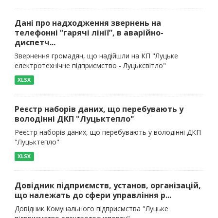
Дані про надходження звернень на
телефонні “гарячі лінії”, в аварійно-
диспетч...
Звернення громадян, що надійшли на КП "Луцьке
електротехнічне підприємство - Луцьксвітло"
XLSX
Реєстр наборів даних, що перебувають у
володінні ДКП "Луцьктепло"
Реєстр наборів даних, що перебувають у володінні ДКП
"Луцьктепло"
XLSX
Довідник підприємств, установ, організацій,
що належать до сфери управління р...
Довідник Комунального підприємства "Луцьке