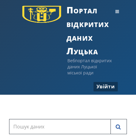
Портал
відкритих
даних
Луцька
Вебпортал відкритих
даних Луцької
міської ради
Увійти