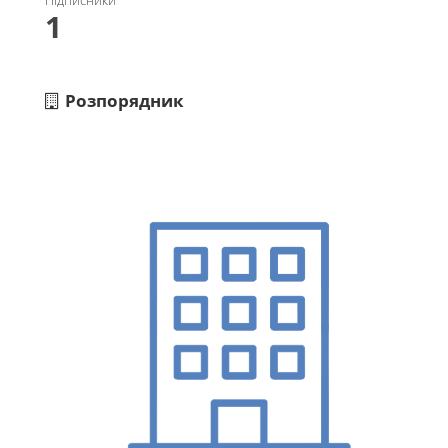
Підписники
1
Розпорядник