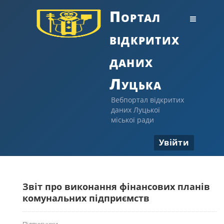
Портал
відкритих
даних
Луцька
Вебпортал відкритих
даних Луцької
міської ради
Увійти
Звіт про виконання фінансових планів
комунальних підприємств