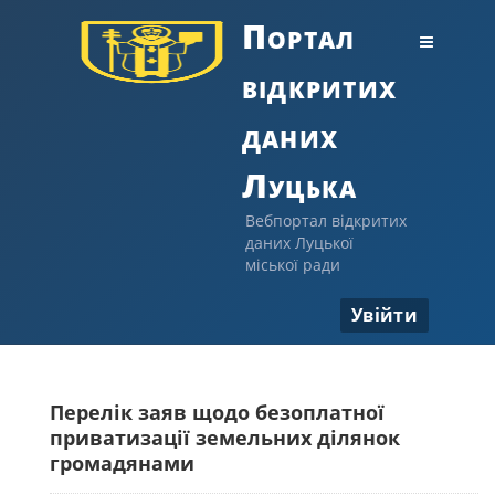
Портал
відкритих
даних
Луцька
Вебпортал відкритих
даних Луцької
міської ради
Увійти
Перелік заяв щодо безоплатної
приватизації земельних ділянок
громадянами