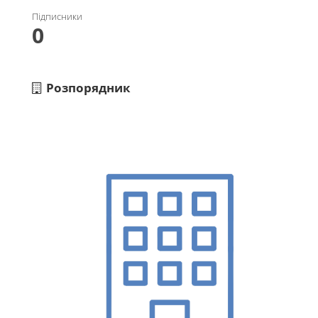
Підписники
0
Розпорядник