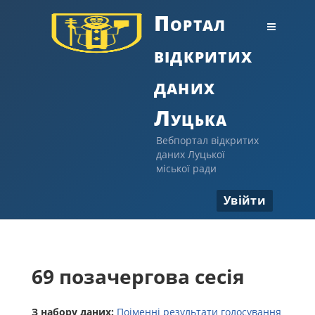
Портал
відкритих
даних
Луцька
Вебпортал відкритих
даних Луцької
міської ради
Увійти
69 позачергова сесія
З набору даних:
Поіменні результати голосування