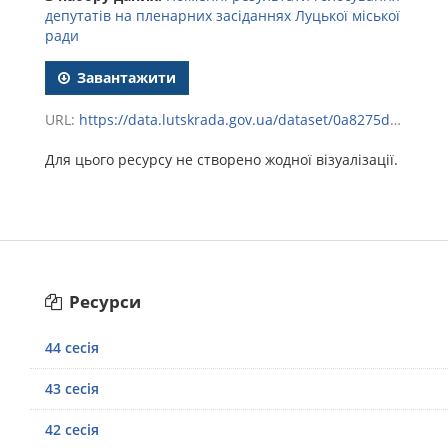
депутатів на пленарних засіданнях Луцької міської
ради
Завантажити
URL:
https://data.lutskrada.gov.ua/dataset/0a8275d2-a22e-4256-b7ac-86821922c756/resource/a0ee695f-09e8-4964-b202-1b51a760c328/download/69.zip
Для цього ресурсу не створено жодної візуалізації.
Ресурси
44 сесія
43 сесія
42 сесія