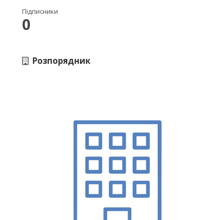
Підписники
0
Розпорядник