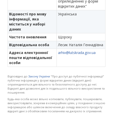
оприлюдненню у формі
відкритих даних"
Відомості про мову
Українська
інформації, яка
міститься у наборі
даних
Частота оновлення
Щороку
Відповідальна особа
Лесик Наталія Геннадіївна
Адреса електронної
arhiv@lutskrada.gov.ua
пошти відповідальної
особи
Відповідно до
Закону України
"Про доступ до публічної інформації”
публічна інформація у формі відкритих даних (відкриті дані)
оприлюднюється для вільного та безоплатного доступу до неї.
Відкриті дані дозволені для їх подальшого вільного використання та
поширення.
Будь-яка особа може вільно копіювати, публікувати, поширювати,
використовувати, зокрема в комерційних цілях, у поєднанні з іншою
інформацією або шляхом включення до складу власного продукту
відкриті дані з обов’язковим посиланням на джерело їх отримання.