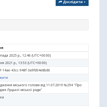
Дослідити
ня
пада 2025 р., 12:46 (UTC+00:00)
ня 2021 р., 13:53 (UTC+00:00)
7-14ae-43cc-948f-3a9fd04e8bd6
жити
дження міського голови від 11.07.2019 №294 "Про
 дані Луцької міської ради"
ька