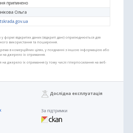
ня припинено
нікова Ольга
tskrada.gov.ua
 у формі відкритих даних (відкриті дані) оприлюднюється для
ільного використання та поширення.
крема в комерційних цілях, у поєднанні з іншою інформацією або
м на джерело їх отримання.
на джерело їх отримання (у тому числі гіперпосилання на веб-
Дослідна експлуатація
х
За підтримки