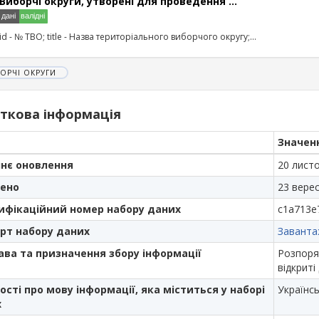
Виборчі округи, утворені для проведення ...
id - № ТВО; title - Назва територіального виборчого округу;...
ОРЧІ ОКРУГИ
ткова інформація
Значен
нє оновлення
20 листо
ено
23 верес
ифікаційний номер набору даних
c1a713e
рт набору даних
Заванта
ава та призначення збору інформації
Розпоря
відкриті
ості про мову інформації, яка міститься у наборі
Українс
х