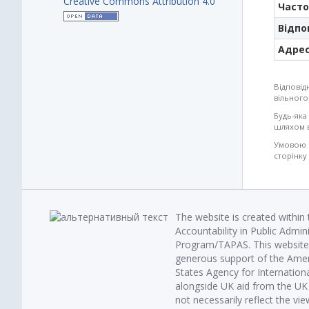
Creative Commons Attribution 4.0
Часто
Відпо
Адрес
Відповід
вільного
Будь-яка
шляхом в
Умовою б
сторінку
The website is created within
Accountability in Public Admin
Program/TAPAS. This website 
generous support of the Amer
States Agency for Internatio
alongside UK aid from the U
not necessarily reflect the vi