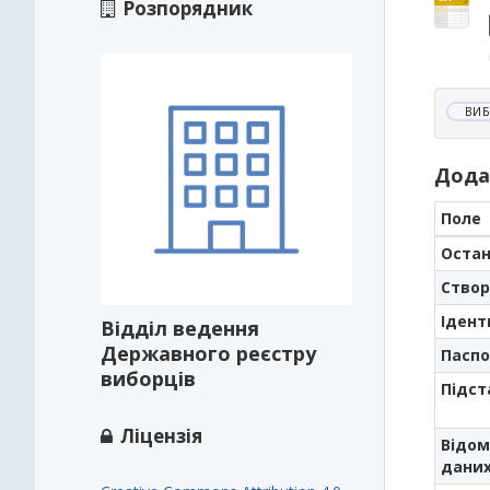
Розпорядник
ВИБ
Дода
Поле
Остан
Створ
Ідент
Відділ ведення
Державного реєстру
Паспо
виборців
Підст
Ліцензія
Відом
дани