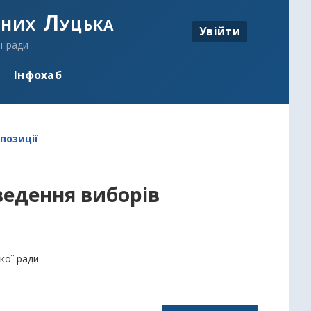
аних Луцька
Увійти
ї ради
Інфохаб
позиції
ведення виборів
кої ради