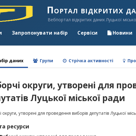
Портал відкритих д
Вебпортал відкритих даних Луцької місько
и
Запропонувати набір
Сервіси
Новини
бір даних
Групи
Стрічка активності
Про
орчі округи, утворені для про
утатів Луцької міської ради
 округи, утворені для проведення виборів депутатів Луцької місь
та ресурси