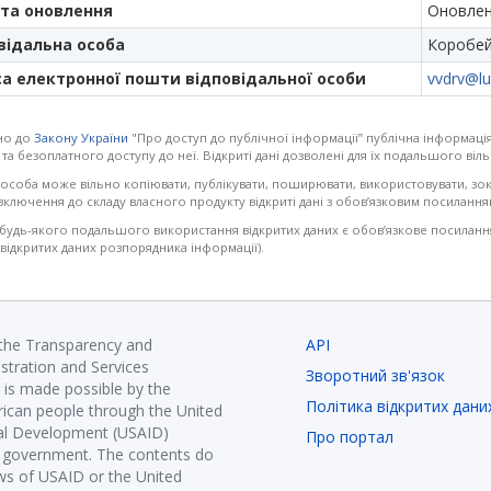
та оновлення
Оновлен
відальна особа
Коробей
а електронної пошти відповідальної особи
vvdrv@lu
но до
Закону України
"Про доступ до публічної інформації” публічна інформація
 та безоплатного доступу до неї. Відкриті дані дозволені для їх подальшого в
 особа може вільно копіювати, публікувати, поширювати, використовувати, зо
ключення до складу власного продукту відкриті дані з обов’язковим посилання
удь-якого подальшого використання відкритих даних є обов’язкове посилання 
 відкритих даних розпорядника інформації).
 the Transparency and
API
istration and Services
Зворотний зв'язок
is made possible by the
Політика відкритих дани
ican people through the United
nal Development (USAID)
Про портал
K government. The contents do
ews of USAID or the United