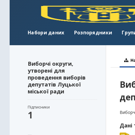
Набори даних
Розпорядники
Груп
На
Виборчі округи,
утворені для
проведення виборів
Виб
депутатів Луцької
міської ради
деп
Підписники
1
Виборчі
Дані 