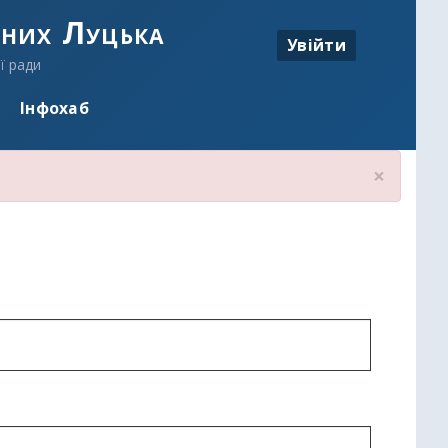
аних Луцька
Увійти
ї ради
Інфохаб
×