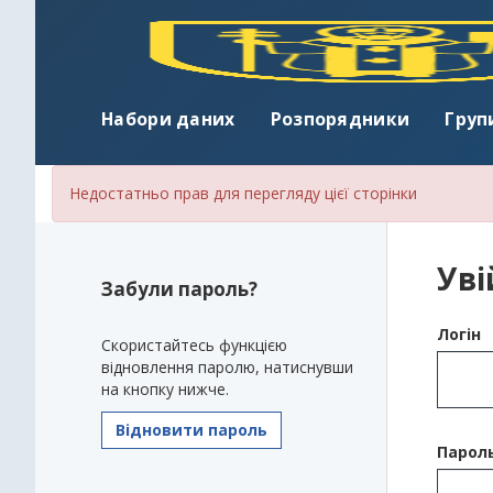
Набори даних
Розпорядники
Груп
Недостатньо прав для перегляду цієї сторінки
Уві
Забули пароль?
Логін
Скористайтесь функцією
відновлення паролю, натиснувши
на кнопку нижче.
Відновити пароль
Парол