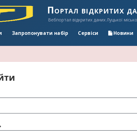
Портал відкритих д
Вебпортал відкритих даних Луцької місько
и
Запропонувати набір
Сервіси
Новини
йти
ь