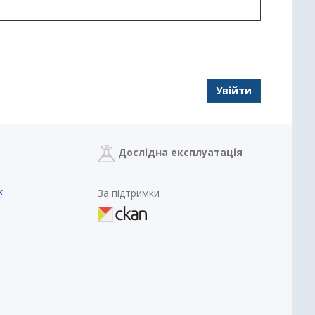
Увійти
Дослідна експлуатація
х
За підтримки