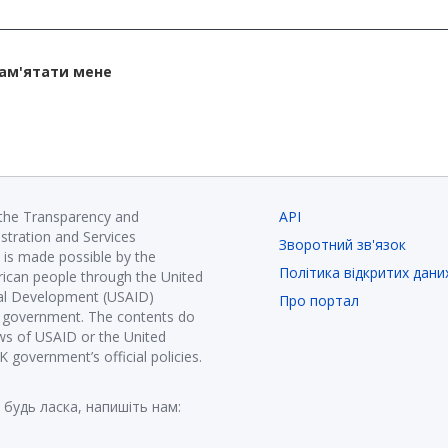
ам'ятати мене
 the Transparency and
API
istration and Services
Зворотний зв'язок
is made possible by the
Політика відкритих дани
ican people through the United
nal Development (USAID)
Про портал
K government. The contents do
ews of USAID or the United
government’s official policies.
 будь ласка, напишіть нам: