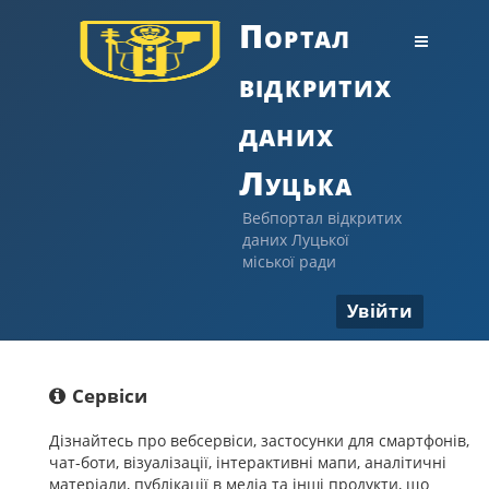
Портал
відкритих
даних
Луцька
Вебпортал відкритих
даних Луцької
міської ради
Увійти
Сервіси
Дізнайтесь про вебсервіси, застосунки для смартфонів,
чат-боти, візуалізації, інтерактивні мапи, аналітичні
матеріали, публікації в медіа та інші продукти, що