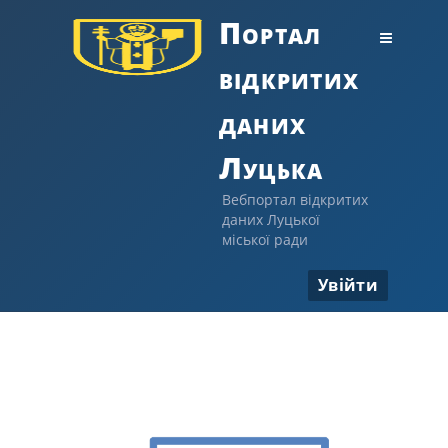
Портал
відкритих
даних
Луцька
Вебпортал відкритих
даних Луцької
міської ради
Увійти