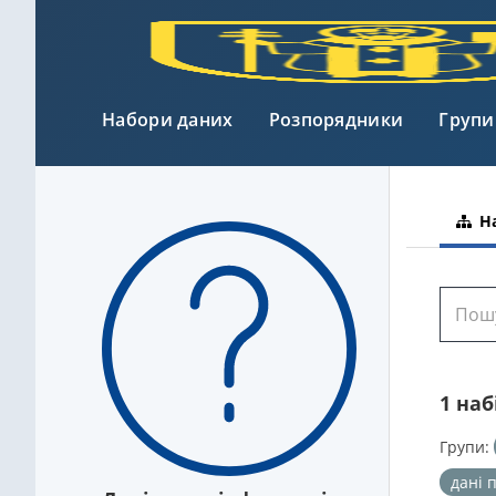
Набори даних
Розпорядники
Групи
На
1 на
Групи:
дані 