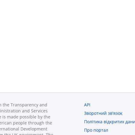
in the Transparency and
API
inistration and Services
Зворотний зв'язок
 is made possible by the
Політика відкритих дан
erican people through the
ternational Development
Про портал
om the UK government. The