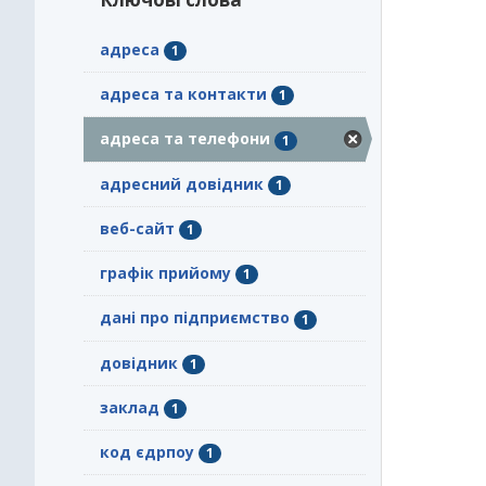
адреса
1
адреса та контакти
1
адреса та телефони
1
адресний довідник
1
веб-сайт
1
графік прийому
1
дані про підприємство
1
довідник
1
заклад
1
код єдрпоу
1