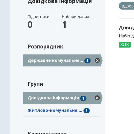
Довідкова інформація
адрес
Підписники
Набори даних
0
1
Довід
Набір 
XLSX
Розпорядник
Державне комунальне...
1
Групи
Довідкова інформація
1
Житлово-комунальне ...
1
Ключові слова