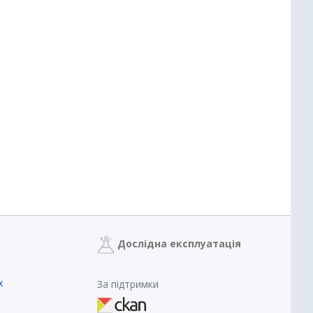
Дослідна експлуатація
х
За підтримки