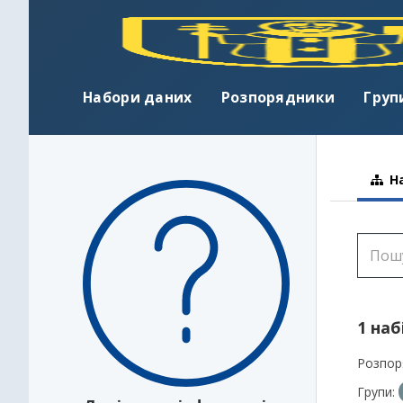
Набори даних
Розпорядники
Груп
На
1 наб
Розпор
Групи: