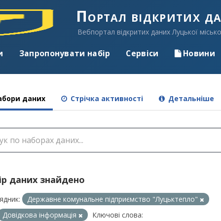
Портал відкритих д
Вебпортал відкритих даних Луцької місько
и
Запропонувати набір
Сервіси
Новини
бори даних
Стрічка активності
Детальніше
ір даних знайдено
ядник:
Державне комунальне підприємство "Луцьктепло"
Довідкова інформація
Ключові слова: