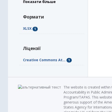
Показати більше
Формати
XLSX
1
Ліцензії
Creative Commons At...
1
The website is created within
Accountability in Public Admin
Program/TAPAS. This website 
generous support of the Amer
States Agency for Internatio