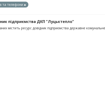
а та телефони
ник підприємства ДКП "Луцьктепло"
даних містить ресурс довідник підприємства державне комунальн