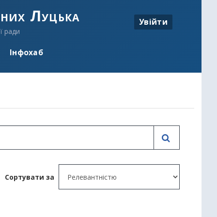
аних Луцька
Увійти
ї ради
Інфохаб
Сортувати за