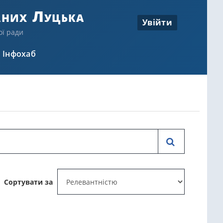
аних Луцька
Увійти
ої ради
Інфохаб
Сортувати за