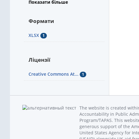
Показати більше
Формати
XLSX
1
Ліцензії
Creative Commons At...
1
The website is created with
Accountability in Public Adm
Program/TAPAS. This website
generous support of the Am
United States Agency for In
(USAID) alongside UK aid fr