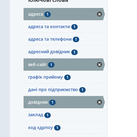
адреса
1
адреса та контакти
1
адреса та телефони
1
адресний довідник
1
веб-сайт
1
графік прийому
1
дані про підприємство
1
довідник
1
заклад
1
код єдрпоу
1