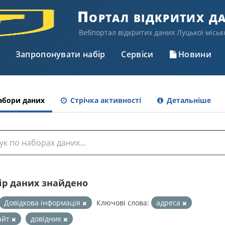
Портал відкритих д
Вебпортал відкритих даних Луцької міськ
Запропонувати набір
Сервіси
Новини
бори даних
Стрічка активності
Детальніше
бір даних знайдено
Довідкова інформація
Ключові слова:
адреса
айт
довідник