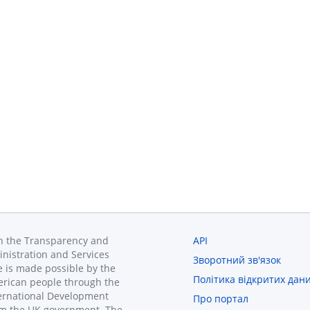
in the Transparency and
API
inistration and Services
Зворотний зв'язок
 is made possible by the
Політика відкритих дан
erican people through the
ternational Development
Про портал
om the UK government. The