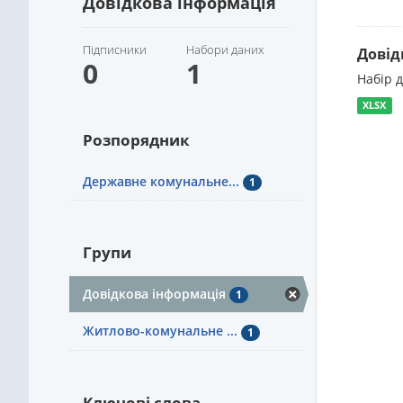
Довідкова інформація
Підписники
Набори даних
Довід
0
1
Набір 
XLSX
Розпорядник
Державне комунальне...
1
Групи
Довідкова інформація
1
Житлово-комунальне ...
1
Ключові слова