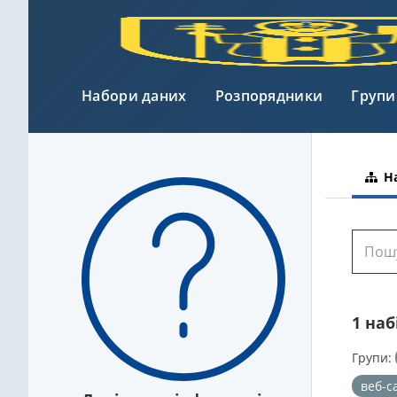
Набори даних
Розпорядники
Групи
На
1 на
Групи:
веб-с