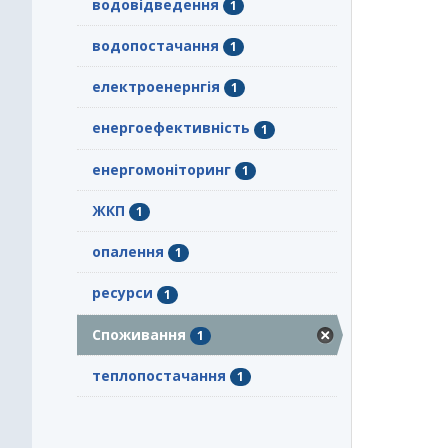
водовідведення
1
водопостачання
1
електроенернгія
1
енергоефективність
1
енергомоніторинг
1
ЖКП
1
опалення
1
ресурси
1
Споживання
1
теплопостачання
1