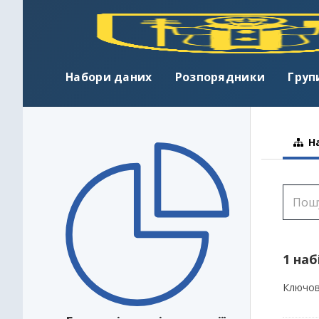
Набори даних
Розпорядники
Груп
На
1 наб
Ключов