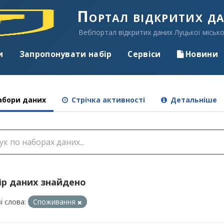
Портал відкритих д
Вебпортал відкритих даних Луцької місько
и
Запропонувати набір
Сервіси
Новини
бори даних
Стрічка активності
Детальніше
ір даних знайдено
і слова:
Споживання