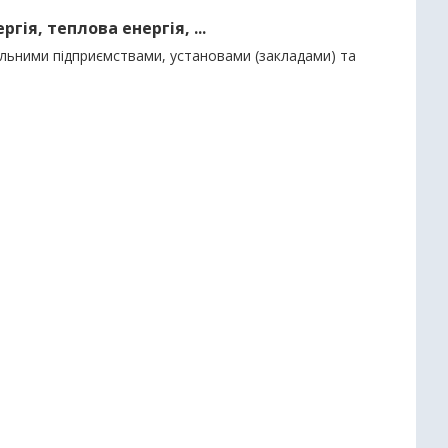
ія, теплова енергія, ...
льними підприємствами, установами (закладами) та