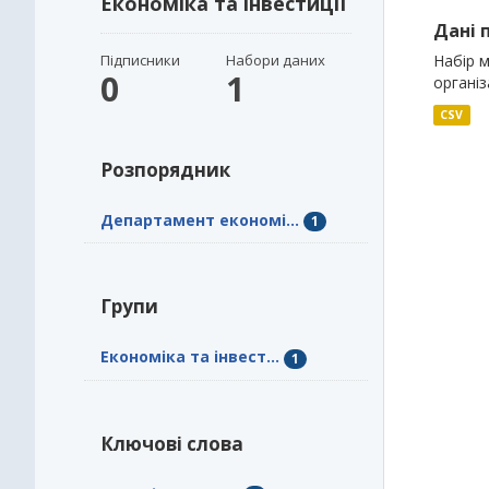
Економіка та інвестиції
Дані 
Підписники
Набори даних
Набір 
0
1
організ
CSV
Розпорядник
Департамент економі...
1
Групи
Економіка та інвест...
1
Ключові слова