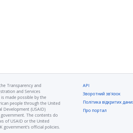
 the Transparency and
API
istration and Services
Зворотний зв'язок
is made possible by the
Політика відкритих дани
ican people through the United
nal Development (USAID)
Про портал
K government. The contents do
ews of USAID or the United
government’s official policies.