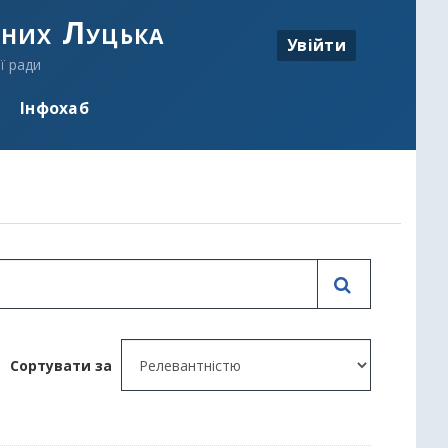
аних Луцька
Увійти
ї ради
Інфохаб
Сортувати за