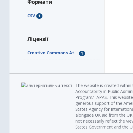
Формати
CSV
1
Ліцензії
Creative Commons At...
1
The website is created within
Accountability in Public Admin
Program/TAPAS. This website 
generous support of the Amer
States Agency for Internatio
alongside UK aid from the U
not necessarily reflect the vi
States Government and the UK 