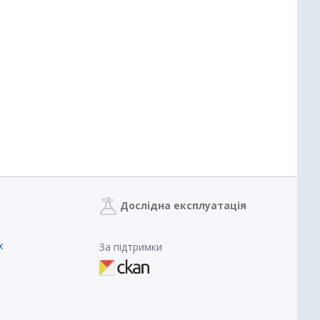
Дослідна експлуатація
х
За підтримки