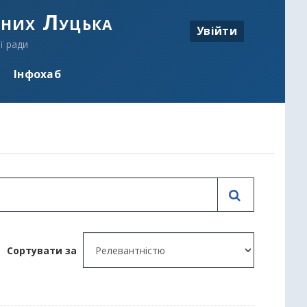
аних Луцька
Увійти
ї ради
Інфохаб
Сортувати за