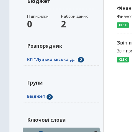
Бюджет
Фінан
Підписники
Набори даних
Фінансо
0
2
XLSX
Звіт 
Розпорядник
Звіт пр
КП "Луцька міська д...
2
XLSX
Групи
Бюджет
2
Ключові слова