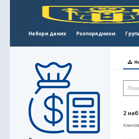
Набори даних
Розпорядники
Груп
На
2 на
Ключов