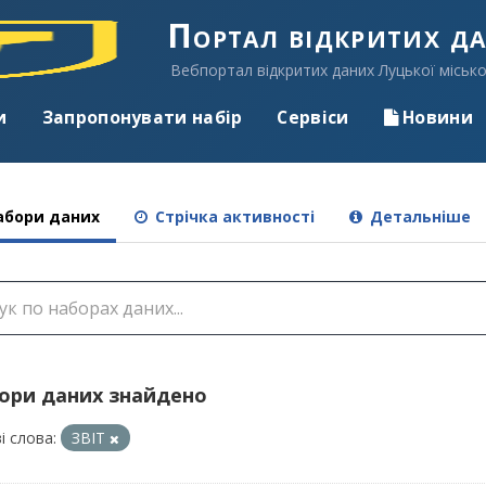
Портал відкритих д
Вебпортал відкритих даних Луцької місько
и
Запропонувати набір
Сервіси
Новини
бори даних
Стрічка активності
Детальніше
бори даних знайдено
і слова:
ЗВІТ