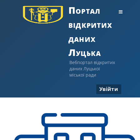
Портал
відкритих
даних
Луцька
Вебпортал відкритих
даних Луцької
міської ради
Увійти