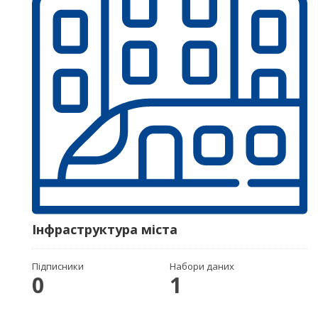
Інфраструктура міста
Підписники
Набори даних
0
1