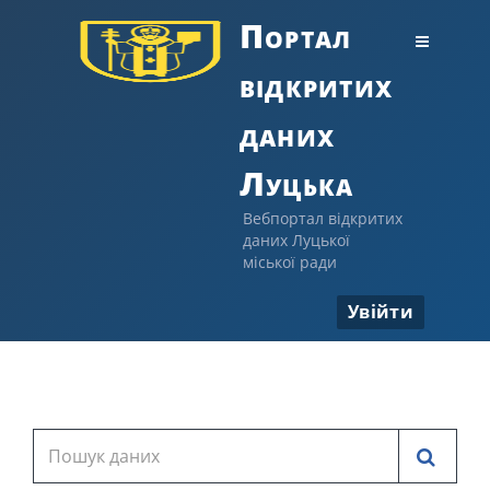
Портал
відкритих
даних
Луцька
Вебпортал відкритих
даних Луцької
міської ради
Увійти