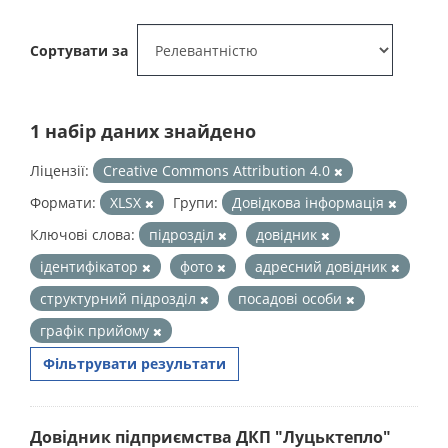
Сортувати за
1 набір даних знайдено
Ліцензії:
Creative Commons Attribution 4.0
Формати:
XLSX
Групи:
Довідкова інформація
Ключові слова:
підрозділ
довідник
ідентифікатор
фото
адресний довідник
структурний підрозділ
посадові особи
графік прийому
Фільтрувати результати
Довідник підприємства ДКП "Луцьктепло"