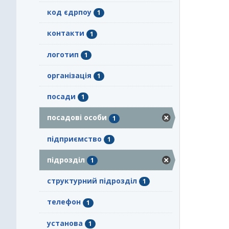
код єдрпоу
1
контакти
1
логотип
1
організація
1
посади
1
посадові особи
1
підприємство
1
підрозділ
1
структурний підрозділ
1
телефон
1
установа
1