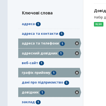
Довід
Ключові слова
Набір 
адреса
1
XLSX
адреса та контакти
1
адреса та телефони
1
адресний довідник
1
веб-сайт
1
графік прийому
1
дані про підприємство
1
довідник
1
заклад
1