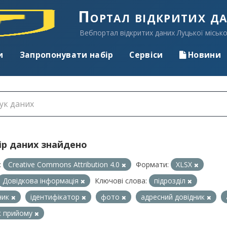
Портал відкритих д
Вебпортал відкритих даних Луцької місько
и
Запропонувати набір
Сервіси
Новини
ір даних знайдено
:
Creative Commons Attribution 4.0
Формати:
XLSX
Довідкова інформація
Ключові слова:
підрозділ
ник
ідентифікатор
фото
адресний довідник
к прийому