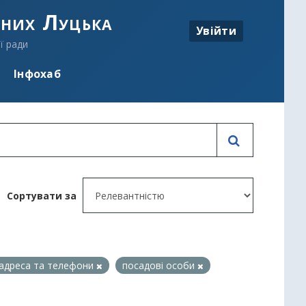
аних Луцька
Увійти
ї ради
Інфохаб
Сортувати за
адреса та телефони
посадові особи