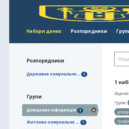
Набори даних
Розпорядники
Груп
Розпорядники
Державне комунальне...
1
1 наб
Ліцензії
Групи
Групи:
Довідкова інформація
1
довід
графі
Житлово-комунальне ...
1