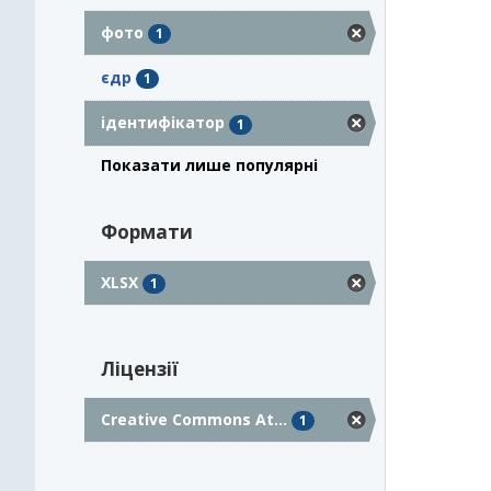
фото
1
єдр
1
ідентифікатор
1
Показати лише популярні
Формати
XLSX
1
Ліцензії
Creative Commons At...
1