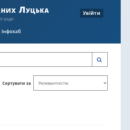
аних Луцька
Увійти
ої ради
Інфохаб
Сортувати за