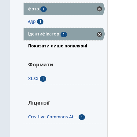
фото
1
єдр
1
ідентифікатор
1
Показати лише популярні
Формати
XLSX
1
Ліцензії
Creative Commons At...
1