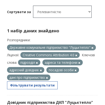
Сортувати за
1 набір даних знайдено
Розпорядники:
Державне комунальне підприємство "Луцьктепло"
Ліцензії:
Creative Commons Attribution 4.0
Ключові
слова:
підрозділ
адреса та телефони
адресний довідник
посадові особи
дані про підприємство
Фільтрувати результати
Довідник підприємства ДКП "Луцьктепло"