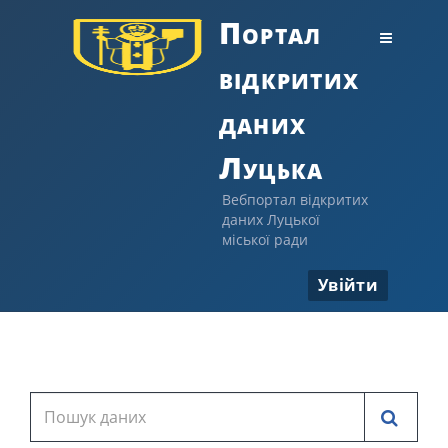
Портал
відкритих
даних
Луцька
Вебпортал відкритих
даних Луцької
міської ради
Увійти