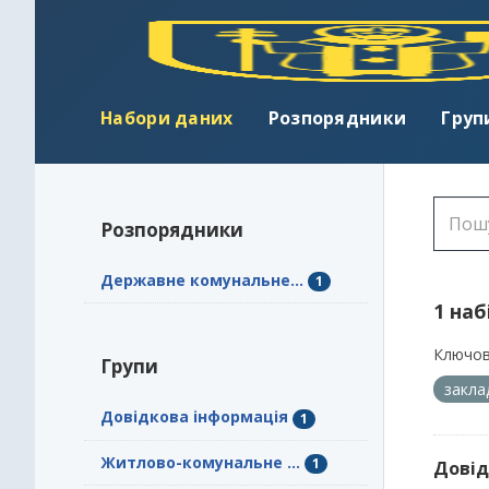
Набори даних
Розпорядники
Груп
Розпорядники
Державне комунальне...
1
1 наб
Ключов
Групи
закл
Довідкова інформація
1
Житлово-комунальне ...
1
Довід