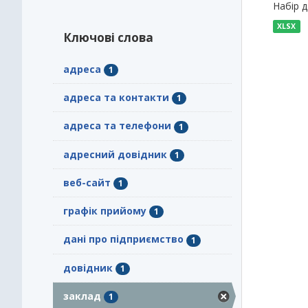
Набір 
XLSX
Ключові слова
адреса
1
адреса та контакти
1
адреса та телефони
1
адресний довідник
1
веб-сайт
1
графік прийому
1
дані про підприємство
1
довідник
1
заклад
1