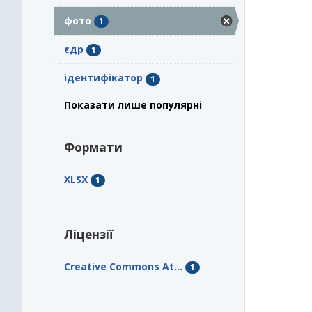
фото
1
єдр
1
ідентифікатор
1
Показати лише популярні
Формати
XLSX
1
Ліцензії
Creative Commons At...
1