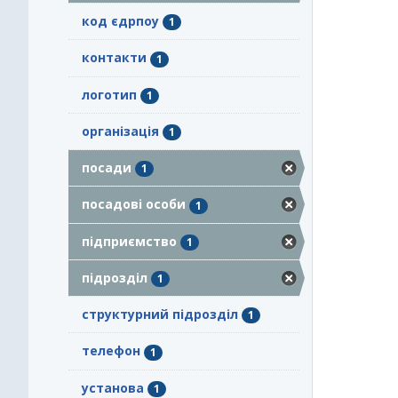
код єдрпоу
1
контакти
1
логотип
1
організація
1
посади
1
посадові особи
1
підприємство
1
підрозділ
1
структурний підрозділ
1
телефон
1
установа
1