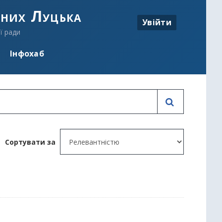
аних Луцька
Увійти
ї ради
Інфохаб
Сортувати за