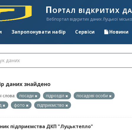
Портал відкритих д
Вебпортал відкритих даних Луцької місько
и
Запропонувати набір
Сервіси
Новини
ір даних знайдено
і слова:
посади
підрозділ
посадові особи
ад
фото
підприємство
ник підприємства ДКП "Луцьктепло"