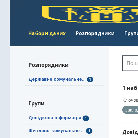
Набори даних
Розпорядники
Груп
Розпорядники
Державне комунальне...
1
1 наб
Ключов
Групи
закл
Довідкова інформація
1
Житлово-комунальне ...
1
Довід