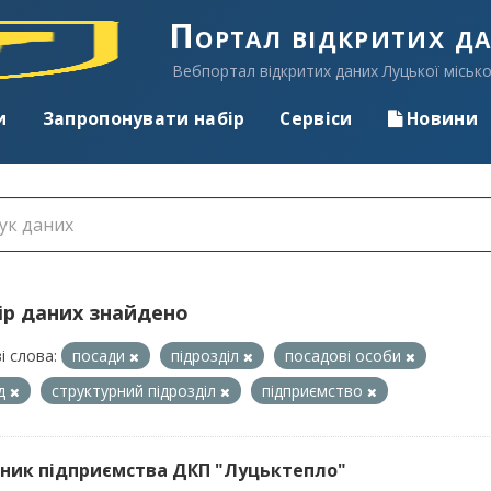
Портал відкритих д
Вебпортал відкритих даних Луцької місько
и
Запропонувати набір
Сервіси
Новини
ір даних знайдено
і слова:
посади
підрозділ
посадові особи
ад
структурний підрозділ
підприємство
ник підприємства ДКП "Луцьктепло"