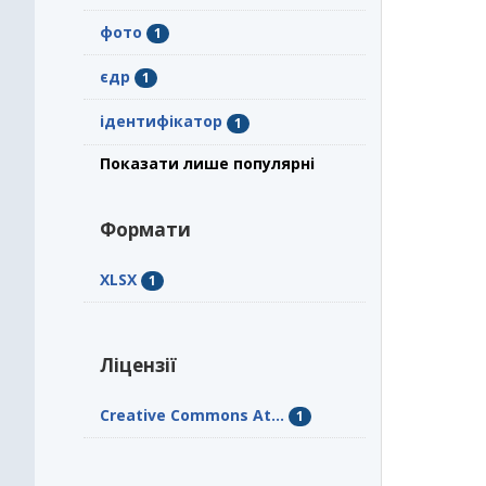
фото
1
єдр
1
ідентифікатор
1
Показати лише популярні
Формати
XLSX
1
Ліцензії
Creative Commons At...
1