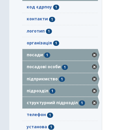
код єдрпоу
1
контакти
1
логотип
1
організація
1
посади
1
посадові особи
1
підприємство
1
підрозділ
1
структурний підрозділ
1
телефон
1
установа
1