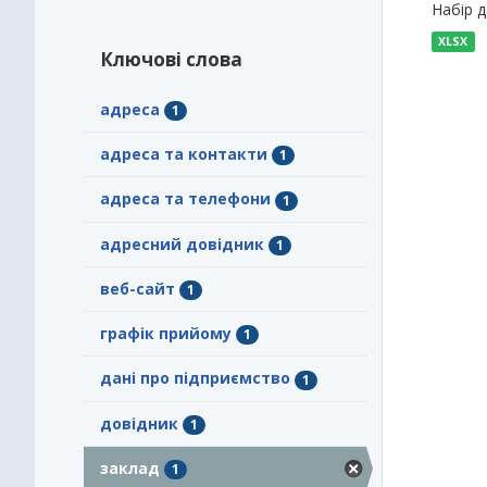
Набір 
XLSX
Ключові слова
адреса
1
адреса та контакти
1
адреса та телефони
1
адресний довідник
1
веб-сайт
1
графік прийому
1
дані про підприємство
1
довідник
1
заклад
1