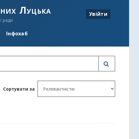
аних Луцька
Увійти
ї ради
Інфохаб
Сортувати за