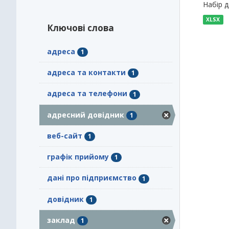
Набір 
XLSX
Ключові слова
адреса
1
адреса та контакти
1
адреса та телефони
1
адресний довідник
1
веб-сайт
1
графік прийому
1
дані про підприємство
1
довідник
1
заклад
1