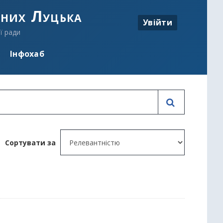
аних Луцька
Увійти
ї ради
Інфохаб
Сортувати за