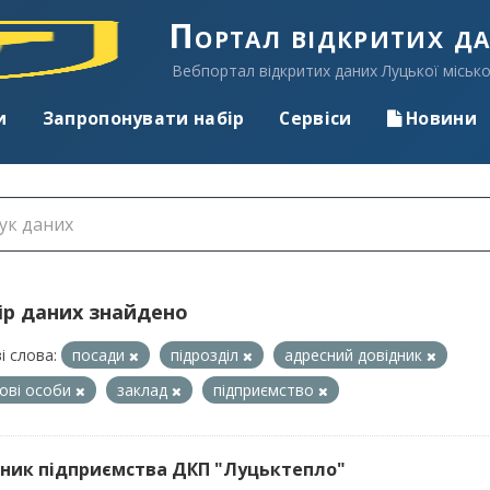
Портал відкритих д
Вебпортал відкритих даних Луцької місько
и
Запропонувати набір
Сервіси
Новини
ір даних знайдено
і слова:
посади
підрозділ
адресний довідник
ові особи
заклад
підприємство
ник підприємства ДКП "Луцьктепло"