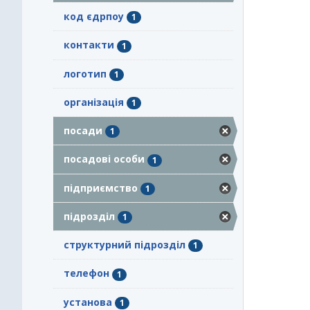
код єдрпоу
1
контакти
1
логотип
1
організація
1
посади
1
посадові особи
1
підприємство
1
підрозділ
1
структурний підрозділ
1
телефон
1
установа
1