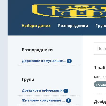
Набори даних
Розпорядники
Груп
Розпорядники
Державне комунальне...
1
1 наб
Ключов
Групи
посад
Довідкова інформація
1
Житлово-комунальне ...
1
Довід