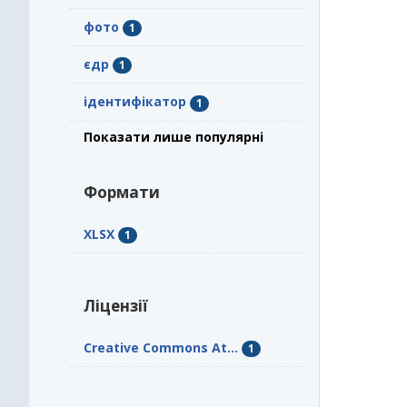
фото
1
єдр
1
ідентифікатор
1
Показати лише популярні
Формати
XLSX
1
Ліцензії
Creative Commons At...
1