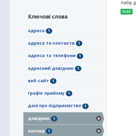
Набір 
XLSX
Ключові слова
адреса
1
адреса та контакти
1
адреса та телефони
1
адресний довідник
1
веб-сайт
1
графік прийому
1
дані про підприємство
1
довідник
1
заклад
1