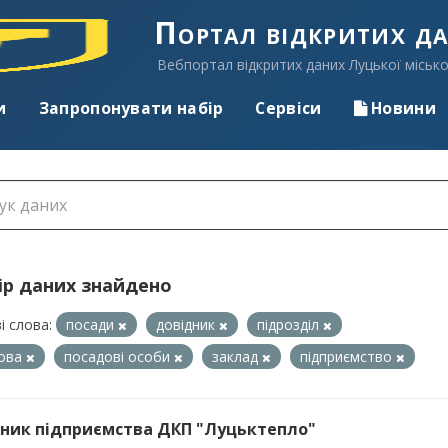
Портал відкритих д
Вебпортал відкритих даних Луцької місько
и
Запропонувати набір
Сервіси
Новини
ір даних знайдено
і слова:
посади
довідник
підрозділ
нова
посадові особи
заклад
підприємство
ник підприємства ДКП "Луцьктепло"