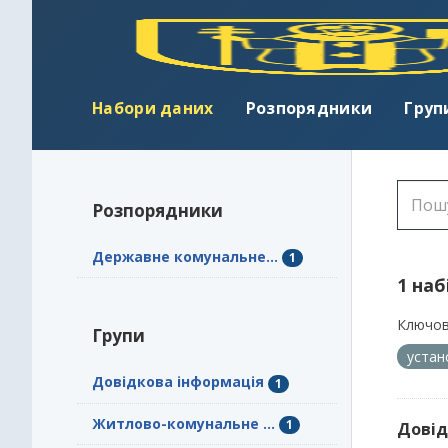
Набори даних
Розпорядники
Груп
Розпорядники
Державне комунальне...
1
1 наб
Ключов
Групи
уста
Довідкова інформація
1
Житлово-комунальне ...
1
Довід