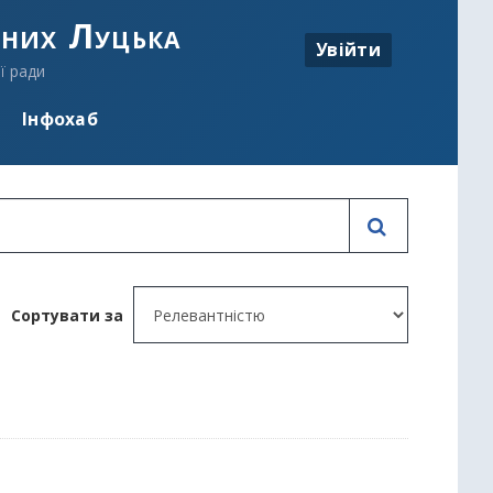
аних Луцька
Увійти
ї ради
Інфохаб
Сортувати за