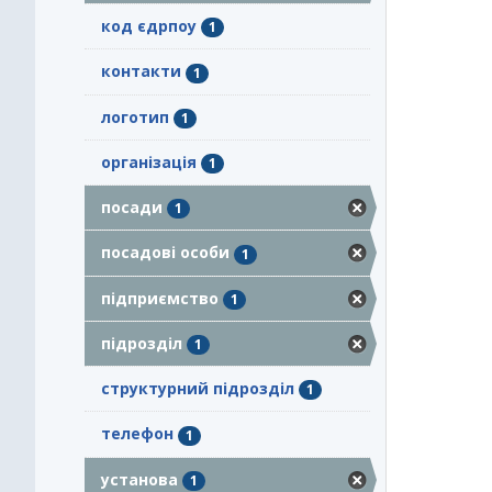
код єдрпоу
1
контакти
1
логотип
1
організація
1
посади
1
посадові особи
1
підприємство
1
підрозділ
1
структурний підрозділ
1
телефон
1
установа
1