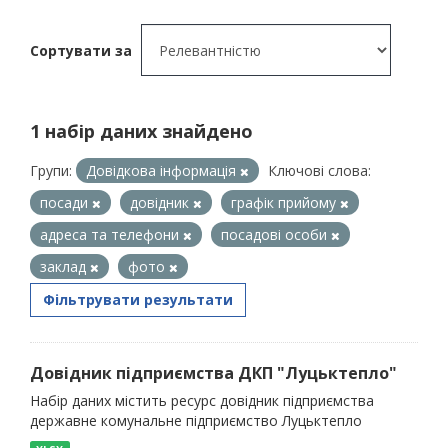
Сортувати за
1 набір даних знайдено
Групи:
Довідкова інформація
Ключові слова:
посади
довідник
графік прийому
адреса та телефони
посадові особи
заклад
фото
Фільтрувати результати
Довідник підприємства ДКП "Луцьктепло"
Набір даних містить ресурс довідник підприємства
державне комунальне підприємство Луцьктепло