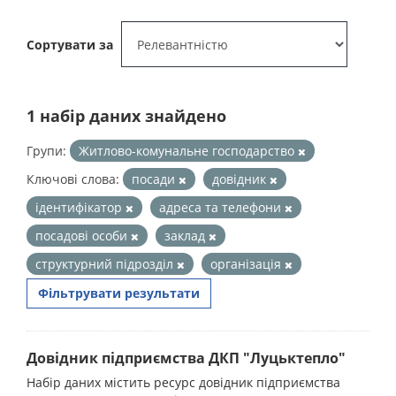
Сортувати за
1 набір даних знайдено
Групи:
Житлово-комунальне господарство
Ключові слова:
посади
довідник
ідентифікатор
адреса та телефони
посадові особи
заклад
структурний підрозділ
організація
Фільтрувати результати
Довідник підприємства ДКП "Луцьктепло"
Набір даних містить ресурс довідник підприємства