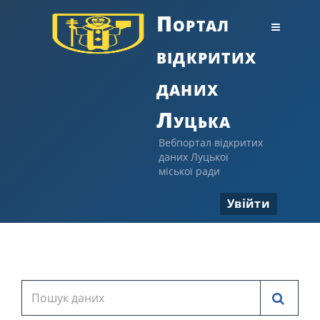
Портал
відкритих
даних
Луцька
Вебпортал відкритих
даних Луцької
міської ради
Увійти