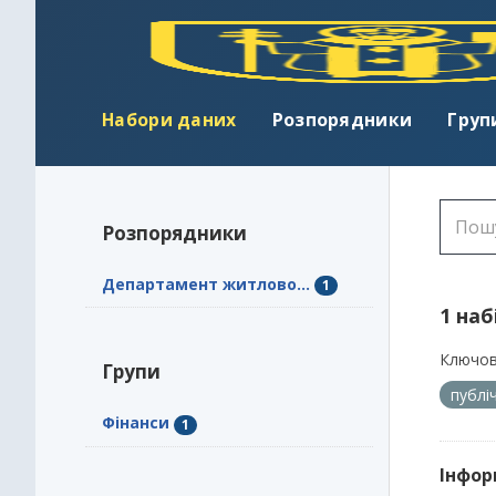
Набори даних
Розпорядники
Груп
Розпорядники
Департамент житлово...
1
1 наб
Ключов
Групи
публі
Фінанси
1
Інфор