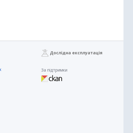
Дослідна експлуатація
х
За підтримки