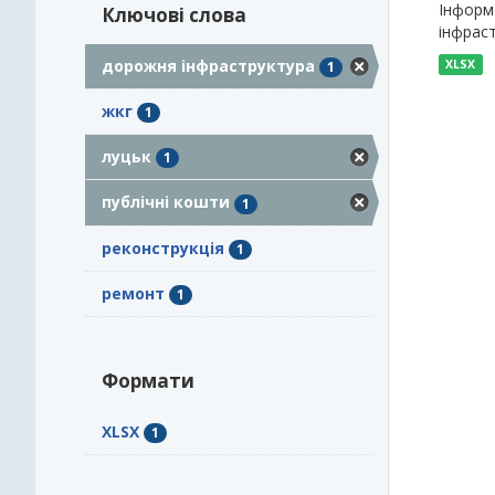
Інформа
Ключові слова
інфраст
дорожня інфраструктура
XLSX
1
жкг
1
луцьк
1
публічні кошти
1
реконструкція
1
ремонт
1
Формати
XLSX
1