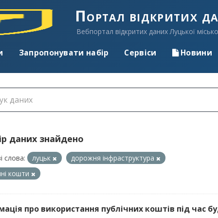
Портал відкритих д
Вебпортал відкритих даних Луцької місько
и
Запропонувати набір
Сервіси
Новини
ір даних знайдено
і слова:
луцьк
дорожня інфраструктура
чні кошти
мація про використання публічних коштів під час буд