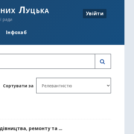
аних Луцька
Увійти
ї ради
Інфохаб
Сортувати за
івництва, ремонту та ...