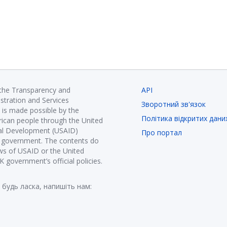
 the Transparency and
API
istration and Services
Зворотний зв'язок
is made possible by the
Політика відкритих дани
ican people through the United
nal Development (USAID)
Про портал
K government. The contents do
ews of USAID or the United
government’s official policies.
 будь ласка, напишіть нам: