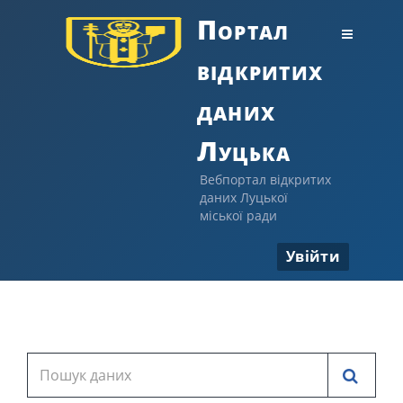
Портал
відкритих
даних
Луцька
Вебпортал відкритих
даних Луцької
міської ради
Увійти