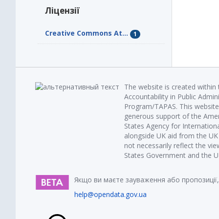
Ліцензії
Creative Commons At...
1
The website is created within
Accountability in Public Admin
Program/TAPAS. This website 
generous support of the Amer
States Agency for Internatio
alongside UK aid from the U
not necessarily reflect the vi
States Government and the UK 
Якщо ви маєте зауваження або пропозиції,
help@opendata.gov.ua