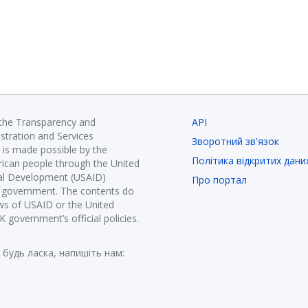
 the Transparency and
API
istration and Services
Зворотний зв'язок
is made possible by the
Політика відкритих дани
ican people through the United
nal Development (USAID)
Про портал
K government. The contents do
ews of USAID or the United
government’s official policies.
 будь ласка, напишіть нам: