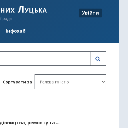
аних Луцька
Увійти
ї ради
Інфохаб
Сортувати за
івництва, ремонту та ...