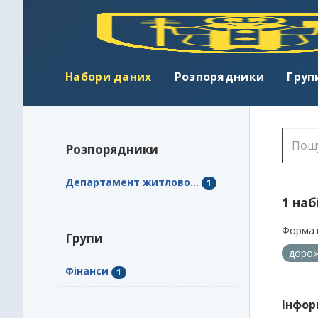
Набори даних
Розпорядники
Груп
Розпорядники
Департамент житлово...
1
1 наб
Формат
Групи
дорож
Фінанси
1
Інфор