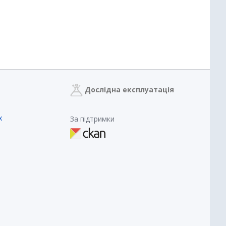
Дослідна експлуатація
х
За підтримки