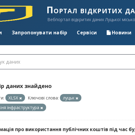
Портал відкритих д
Вебпортал відкритих даних Луцької місько
и
Запропонувати набір
Сервіси
Новини
ір даних знайдено
и:
XLSX
Ключові слова:
луцьк
ня інфраструктура
мація про використання публічних коштів під час буд