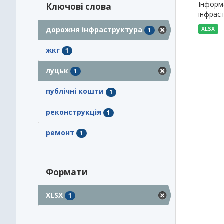
Інформа
Ключові слова
інфраст
дорожня інфраструктура
XLSX
1
жкг
1
луцьк
1
публічні кошти
1
реконструкція
1
ремонт
1
Формати
XLSX
1