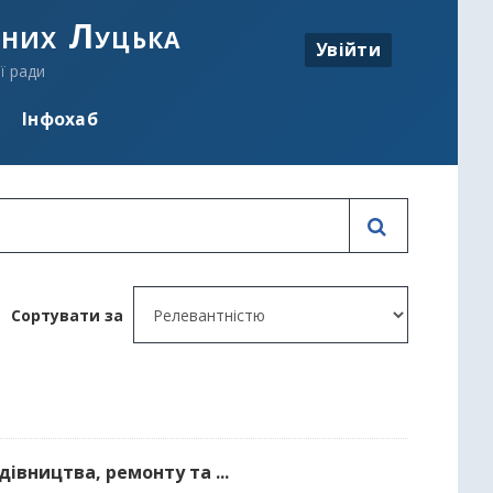
аних Луцька
Увійти
ї ради
Інфохаб
Сортувати за
івництва, ремонту та ...