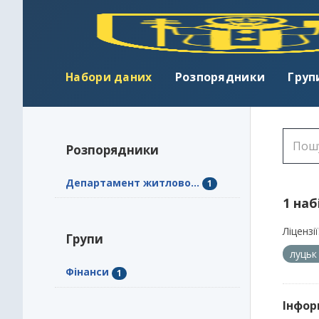
Набори даних
Розпорядники
Груп
Розпорядники
Департамент житлово...
1
1 наб
Ліцензії
Групи
луць
Фінанси
1
Інфор