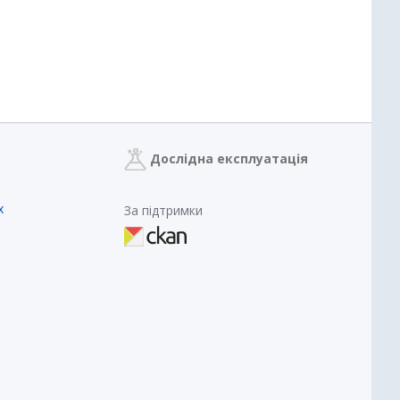
Дослідна експлуатація
х
За підтримки