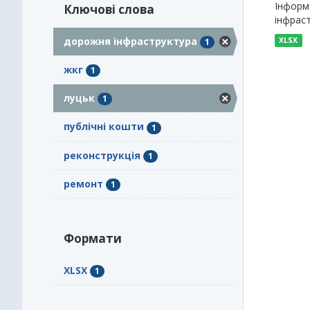
Інформа
Ключові слова
інфраст
дорожня інфраструктура
XLSX
1
жкг
1
луцьк
1
публічні кошти
1
реконструкція
1
ремонт
1
Формати
XLSX
1