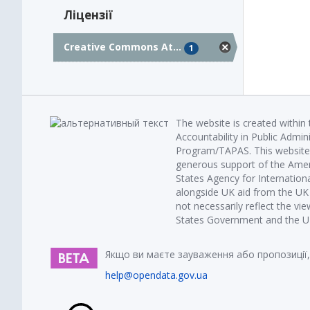
Ліцензії
Creative Commons At...
1
The website is created within
Accountability in Public Admin
Program/TAPAS. This website 
generous support of the Amer
States Agency for Internatio
alongside UK aid from the U
not necessarily reflect the vi
States Government and the UK 
Якщо ви маєте зауваження або пропозиції,
help@opendata.gov.ua