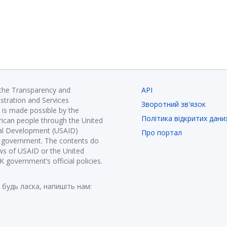
 the Transparency and
API
istration and Services
Зворотний зв'язок
is made possible by the
Політика відкритих дани
ican people through the United
nal Development (USAID)
Про портал
K government. The contents do
ews of USAID or the United
government’s official policies.
 будь ласка, напишіть нам: