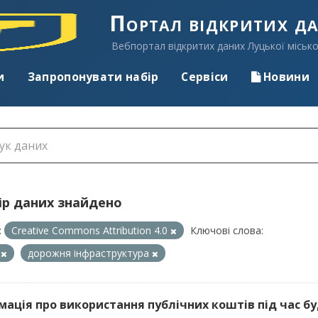
Портал відкритих д
Вебпортал відкритих даних Луцької місько
и
Запропонувати набір
Сервіси
Новини
ір даних знайдено
:
Creative Commons Attribution 4.0
Ключові слова:
к
дорожня інфраструктура
мація про використання публічних коштів під час буд