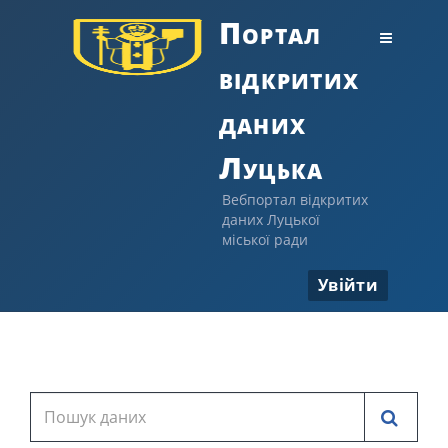
Портал
відкритих
даних
Луцька
Вебпортал відкритих
даних Луцької
міської ради
Увійти