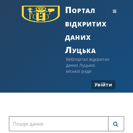
Портал
відкритих
даних
Луцька
Вебпортал відкритих
даних Луцької
міської ради
Увійти