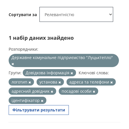
Сортувати за
1 набір даних знайдено
Розпорядники:
Державне комунальне підприємство "Луцьктепло"
Групи:
Довідкова інформація
Ключові слова:
логотип
установа
адреса та телефони
адресний довідник
посадові особи
ідентифікатор
Фільтрувати результати