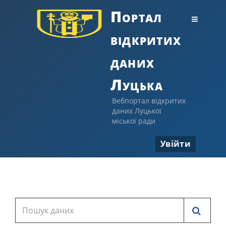
Портал
відкритих
даних
Луцька
Вебпортал відкритих
даних Луцької
міської ради
Увійти