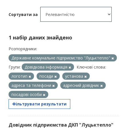
Сортувати за
1 набір даних знайдено
Розпорядники:
Державне комунальне підприємство "Луцьктепло"
Групи:
Довідкова інформація
Ключові слова:
логотип
посади
установа
адреса та телефони
адресний довідник
посадові особи
Фільтрувати результати
Довідник підприємства ДКП "Луцьктепло"