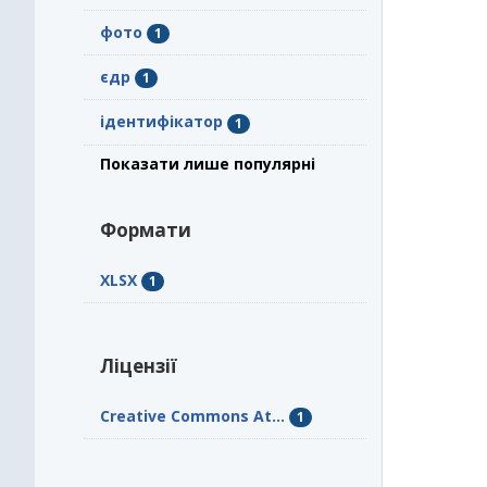
фото
1
єдр
1
ідентифікатор
1
Показати лише популярні
Формати
XLSX
1
Ліцензії
Creative Commons At...
1