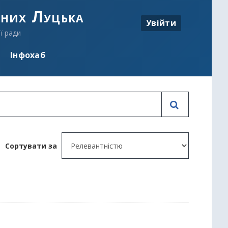
аних Луцька
Увійти
ї ради
Інфохаб
Сортувати за