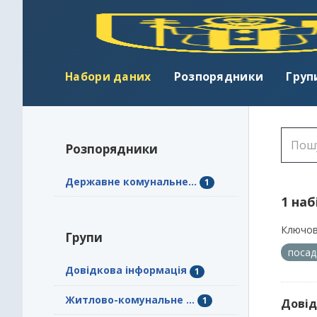
Набори даних
Розпорядники
Груп
Розпорядники
Державне комунальне...
1
1 наб
Ключов
Групи
посад
Довідкова інформація
1
Житлово-комунальне ...
1
Довід