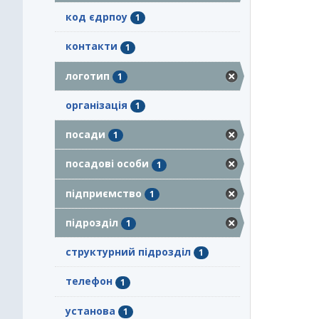
код єдрпоу
1
контакти
1
логотип
1
організація
1
посади
1
посадові особи
1
підприємство
1
підрозділ
1
структурний підрозділ
1
телефон
1
установа
1