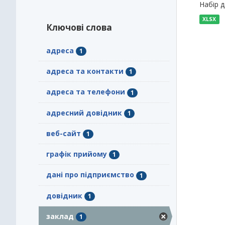
Набір 
XLSX
Ключові слова
адреса
1
адреса та контакти
1
адреса та телефони
1
адресний довідник
1
веб-сайт
1
графік прийому
1
дані про підприємство
1
довідник
1
заклад
1