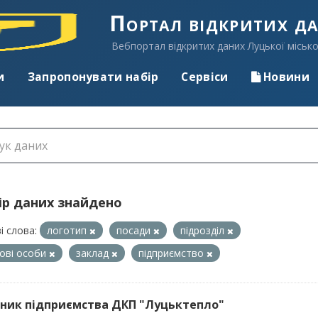
Портал відкритих д
Вебпортал відкритих даних Луцької місько
и
Запропонувати набір
Сервіси
Новини
ір даних знайдено
і слова:
логотип
посади
підрозділ
ові особи
заклад
підприємство
ник підприємства ДКП "Луцьктепло"