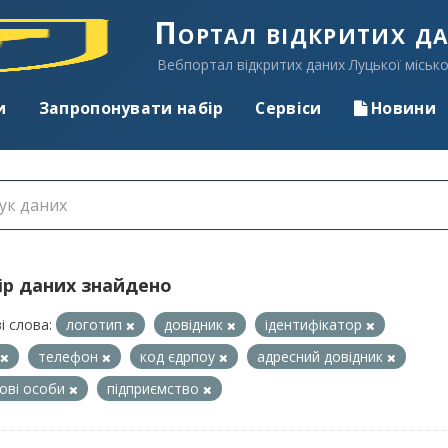
Портал відкритих д
Вебпортал відкритих даних Луцької місько
и
Запропонувати набір
Сервіси
Новини
ір даних знайдено
і слова:
логотип
довідник
ідентифікатор
телефон
код єдрпоу
адресний довідник
ові особи
підприємство