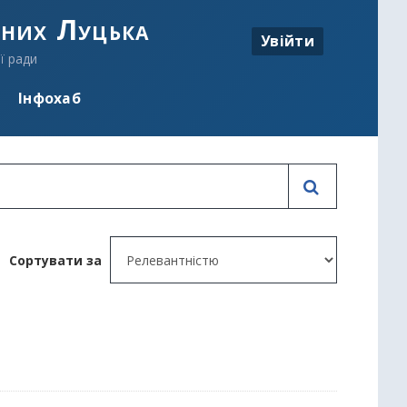
аних Луцька
Увійти
ї ради
Інфохаб
Сортувати за