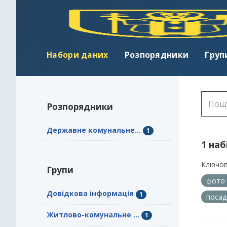
Набори даних
Розпорядники
Груп
Розпорядники
Державне комунальне...
1
1 наб
Ключов
Групи
фото
Довідкова інформація
1
посад
Житлово-комунальне ...
1