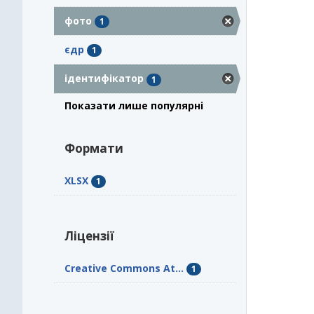
фото
1
єдр
1
ідентифікатор
1
Показати лише популярні
Формати
XLSX
1
Ліцензії
Creative Commons At...
1