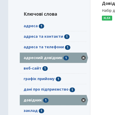
Довід
Набір 
Ключові слова
XLSX
адреса
1
адреса та контакти
1
адреса та телефони
1
адресний довідник
1
веб-сайт
1
графік прийому
1
дані про підприємство
1
довідник
1
заклад
1