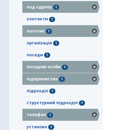
код єдрпоу
1
контакти
1
логотип
1
організація
1
посади
1
посадові особи
1
підприємство
1
підрозділ
1
структурний підрозділ
1
телефон
1
установа
1