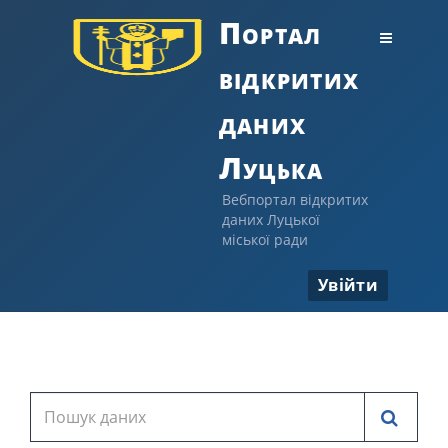
Портал
відкритих
даних
Луцька
Вебпортал відкритих
даних Луцької
міської ради
Увійти