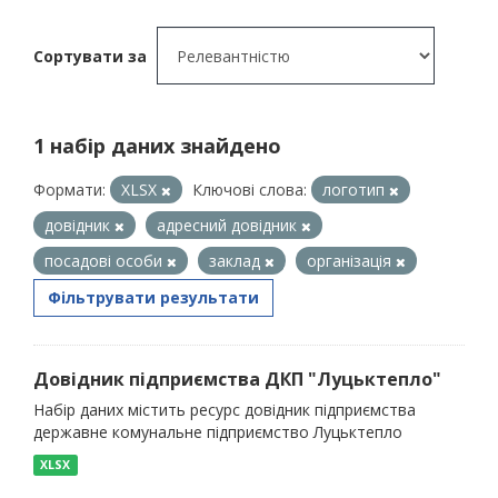
Сортувати за
1 набір даних знайдено
Формати:
XLSX
Ключові слова:
логотип
довідник
адресний довідник
посадові особи
заклад
організація
Фільтрувати результати
Довідник підприємства ДКП "Луцьктепло"
Набір даних містить ресурс довідник підприємства
державне комунальне підприємство Луцьктепло
XLSX