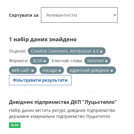
Сортувати за
1 набір даних знайдено
Ліцензії:
Creative Commons Attribution 4.0
Формати:
XLSX
Ключові слова:
логотип
веб-сайт
посади
адресний довідник
Фільтрувати результати
Довідник підприємства ДКП "Луцьктепло"
Набір даних містить ресурс довідник підприємства
державне комунальне підприємство Луцьктепло
XLSX