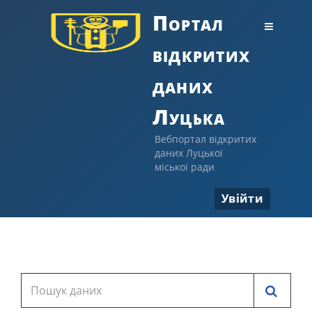
Портал
відкритих
даних
Луцька
Вебпортал відкритих
даних Луцької
міської ради
Увійти