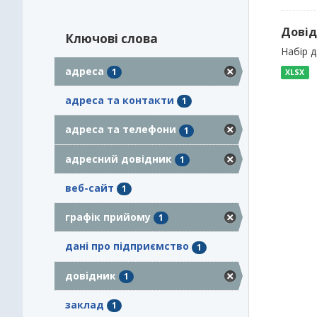
Довід
Ключові слова
Набір 
адреса
1
XLSX
адреса та контакти
1
адреса та телефони
1
адресний довідник
1
веб-сайт
1
графік прийому
1
дані про підприємство
1
довідник
1
заклад
1