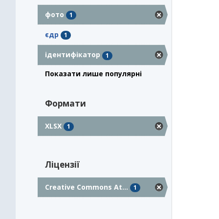
фото
1
єдр
1
ідентифікатор
1
Показати лише популярні
Формати
XLSX
1
Ліцензії
Creative Commons At...
1