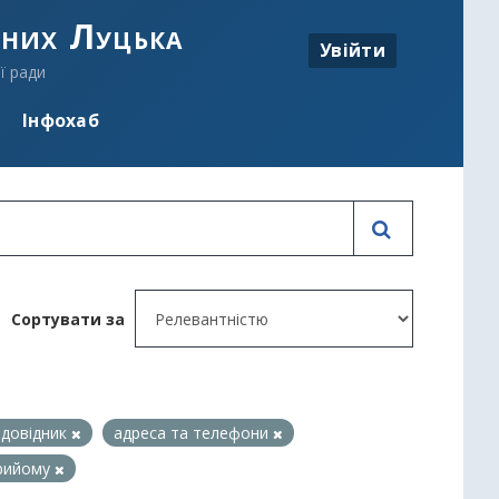
аних Луцька
Увійти
ї ради
Інфохаб
Сортувати за
 довідник
адреса та телефони
прийому