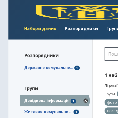
Набори даних
Розпорядники
Груп
Розпорядники
Державне комунальне...
1
1 наб
Ліцензії
Групи
Групи:
Довідкова інформація
1
фото
посад
Житлово-комунальне ...
1