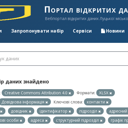
Портал відкритих д
Вебпортал відкритих даних Луцької місько
и
Запропонувати набір
Сервіси
Новини
ір даних знайдено
:
Creative Commons Attribution 4.0
Формати:
XLSX
Довідкова інформація
Ключові слова:
контакти
довідник
ідентифікатор
підрозділ
адресний
ові особи
адреса
структурний підрозділ
графік 