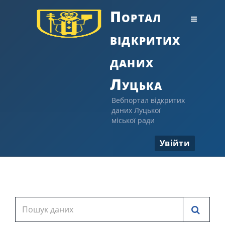
Портал
відкритих
даних
Луцька
Вебпортал відкритих
даних Луцької
міської ради
Увійти