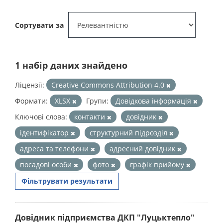
Сортувати за
1 набір даних знайдено
Ліцензії:
Creative Commons Attribution 4.0
Формати:
XLSX
Групи:
Довідкова інформація
Ключові слова:
контакти
довідник
ідентифікатор
структурний підрозділ
адреса та телефони
адресний довідник
посадові особи
фото
графік прийому
Фільтрувати результати
Довідник підприємства ДКП "Луцьктепло"