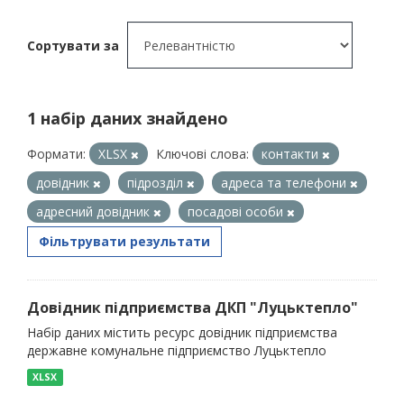
Сортувати за
1 набір даних знайдено
Формати:
XLSX
Ключові слова:
контакти
довідник
підрозділ
адреса та телефони
адресний довідник
посадові особи
Фільтрувати результати
Довідник підприємства ДКП "Луцьктепло"
Набір даних містить ресурс довідник підприємства
державне комунальне підприємство Луцьктепло
XLSX