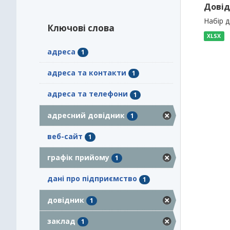
Довід
Набір 
Ключові слова
XLSX
адреса
1
адреса та контакти
1
адреса та телефони
1
адресний довідник
1
веб-сайт
1
графік прийому
1
дані про підприємство
1
довідник
1
заклад
1