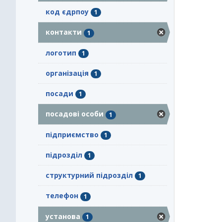
код єдрпоу
1
контакти
1
логотип
1
організація
1
посади
1
посадові особи
1
підприємство
1
підрозділ
1
структурний підрозділ
1
телефон
1
установа
1