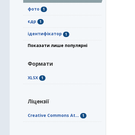
фото
1
єдр
1
ідентифікатор
1
Показати лише популярні
Формати
XLSX
1
Ліцензії
Creative Commons At...
1