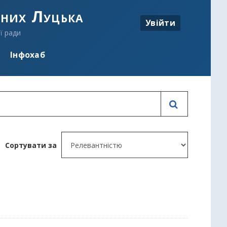
аних Луцька
Увійти
ї ради
Інфохаб
Сортувати за