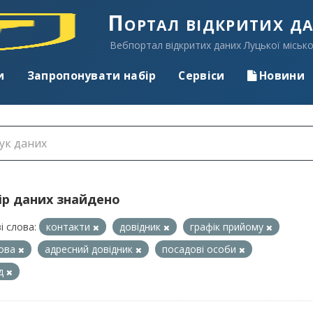
Портал відкритих д
Вебпортал відкритих даних Луцької місько
и
Запропонувати набір
Сервіси
Новини
ір даних знайдено
і слова:
контакти
довідник
графік прийому
нова
адресний довідник
посадові особи
ад