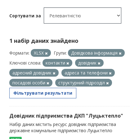
Сортувати за
1 набір даних знайдено
Формати:
XLSX
Групи:
Довідкова інформація
Ключові слова:
контакти
довідник
адресний довідник
адреса та телефони
посадові особи
структурний підрозділ
Фільтрувати результати
Довідник підприємства ДКП "Луцьктепло"
Набір даних містить ресурс довідник підприємства
державне комунальне підприємство Луцьктепло