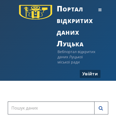
Портал
відкритих
даних
Луцька
Вебпортал відкритих
даних Луцької
міської ради
Увійти