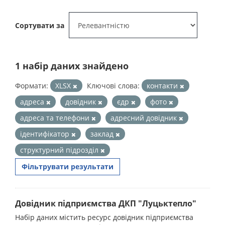
Сортувати за
1 набір даних знайдено
Формати:
XLSX
Ключові слова:
контакти
адреса
довідник
єдр
фото
адреса та телефони
адресний довідник
ідентифікатор
заклад
структурний підрозділ
Фільтрувати результати
Довідник підприємства ДКП "Луцьктепло"
Набір даних містить ресурс довідник підприємства